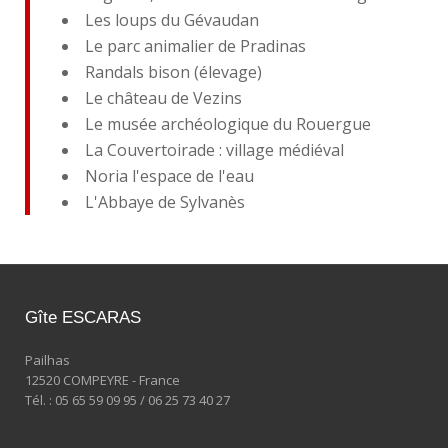
Les loups du Gévaudan
Le parc animalier de Pradinas
Randals bison (élevage)
Le château de Vezins
Le musée archéologique du Rouergue
La Couvertoirade : village médiéval
Noria l'espace de l'eau
L'Abbaye de Sylvanès
Gîte ESCARAS
Pailhas
12520 COMPEYRE - France
Tél. : 05 65 59 09 95 / 06 25 73 40 27